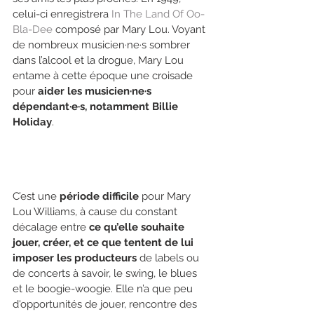
celui-ci enregistrera 
In The Land Of Oo-
Bla-Dee
 composé par Mary Lou. Voyant 
de nombreux musicien·ne·s sombrer 
dans l’alcool et la drogue, Mary Lou 
entame à cette époque une croisade 
pour 
aider les musicien·ne·s 
dépendant·e·s, notamment Billie 
Holiday
.
C’est une 
période difficile
 pour Mary 
Lou Williams, à cause du constant 
décalage entre 
ce qu’elle souhaite 
jouer, créer, et ce que tentent de lui 
imposer les producteurs
 de labels ou 
de concerts à savoir, le swing, le blues 
et le boogie-woogie. Elle n’a que peu 
d'opportunités de jouer, rencontre des 