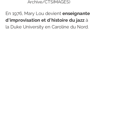
Archive/CTSIMAGES)
En 1976, Mary Lou devient 
enseignante 
d'improvisation et d'histoire du jazz
 à 
la Duke University en Caroline du Nord. 
C’est la première fois de sa longue 
carrière qu’elle bénéficie d’un salaire 
régulier - elle a 75 ans - et qu’elle peut 
s’acheter une maison. Elle 
devient l'une 
des principales défenseuses du jazz,
se consacrant à l'éducation des jeunes 
Africain·e·s-Américain·e·s sur leur 
héritage musical. En 1977, chez elle, sur 
son magnétophone, elle enregistre 
The 
History of Jazz
, un album mixte de 
musique et de discours destiné à 
enseigner l'évolution du jazz. Elle illustre 
cette histoire par 
l'"Arbre du jazz", 
un 
dessin qui décrit l'histoire de la musique 
Africaine-Américaine. ​​En 1979, elle 
apprend qu’elle est atteinte d’un cancer 