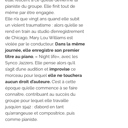
était réticent à ce qu’elle devienne la 
pianiste du groupe. Elle finit tout de 
même par être engagée. 
Elle n’a que vingt ans quand elle subit 
un violent traumatisme : alors qu’elle se 
rend en train au studio d’enregistrement 
de Chicago, Mary Lou Williams est 
violée par le conducteur. 
Dans la même 
journée, elle enregistre son premier 
titre au piano
, « 
Night life
», avec les 
Synco Jazzers. Elle pense alors qu’il 
s’agit d’une audition et 
improvise
 ce 
morceau pour lequel 
elle ne touchera 
aucun droit d’auteure.
 C’est à cette 
époque qu’elle commence à se faire 
connaître, contribuant au succès du 
groupe pour lequel elle travaille 
jusqu’en 1942 : d’abord en tant 
qu’arrangeuse et compositrice, puis 
comme pianiste. 