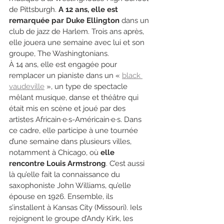
de Pittsburgh. 
A 12 ans, elle est 
remarquée par Duke Ellington
 dans un 
club de jazz de Harlem. Trois ans après, 
elle jouera une semaine avec lui et son 
groupe, The Washingtonians.
À 14 ans, elle est engagée pour 
remplacer un pianiste dans un « 
black 
vaudeville
 », un type de spectacle 
mêlant musique, danse et théâtre qui 
était mis en scène et joué par des 
artistes Africain·e·s-Américain·e·s. Dans 
ce cadre, elle participe à une tournée 
d’une semaine dans plusieurs villes, 
notamment à Chicago, où 
elle 
rencontre Louis Armstrong
. C’est aussi 
là qu’elle fait la connaissance du 
saxophoniste John Williams, qu’elle 
épouse en 1926. Ensemble, ils 
s’installent à Kansas City (Missouri). Iels 
rejoignent le groupe d’Andy Kirk, les 